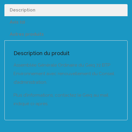
Description
Avis (0)
Autres produits
Description du produit
Assemblée Générale Ordinaire du Geiq 72 BTP
Environnement avec renouvellement du Conseil
d’administration.
Plus d’informations, contactez le Geiq au mail
indiqué ci-après.