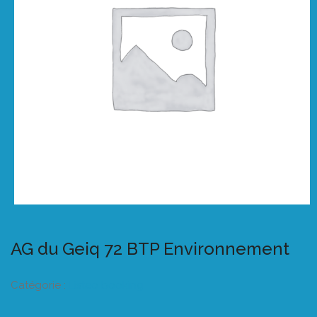
AG du Geiq 72 BTP Environnement
Catégorie :
Listeo booking