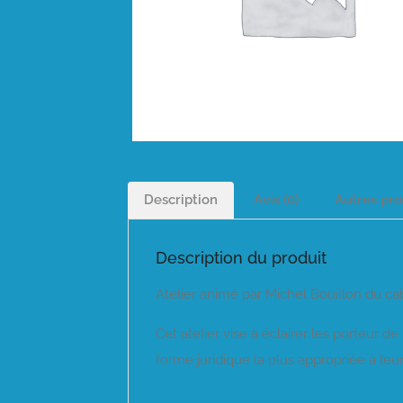
Description
Avis (0)
Autres pro
Description du produit
Atelier animé par Michel Bouillon du cab
Cet atelier vise à éclairer les porteur de
forme juridique la plus appropriée à leur