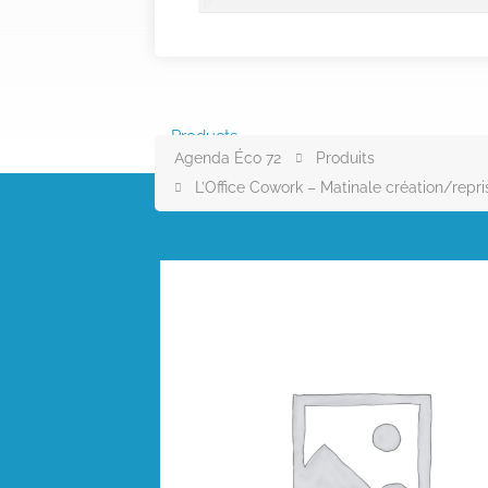
Products
Agenda Éco 72
Produits
L’Office Cowork – Matinale création/repris