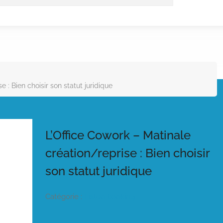
e : Bien choisir son statut juridique
L’Office Cowork – Matinale
création/reprise : Bien choisir
son statut juridique
Catégorie :
Listeo booking