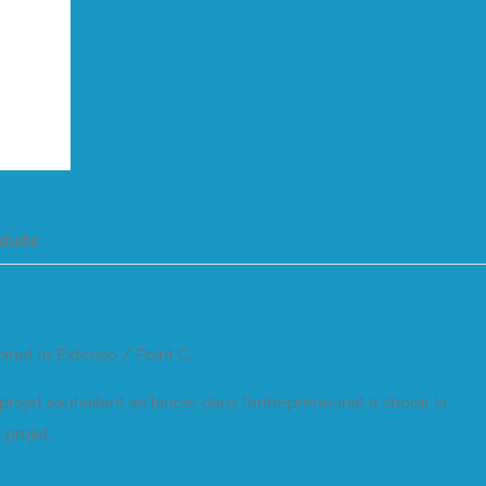
duits
inet In Extenso / Point C.
 projet souhaitant se lancer dans l’entrepreneuriat à choisir la
 projet.