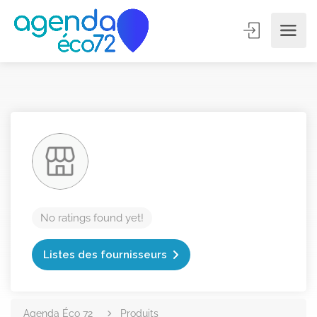
No ratings found yet!
Listes des fournisseurs
Agenda Éco 72
Produits