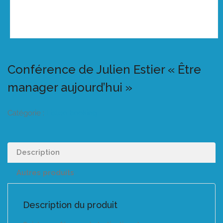
Conférence de Julien Estier « Être
manager aujourd’hui »
Catégorie :
Listeo booking
Description
Autres produits
Description du produit