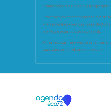
collaborateurs est tout aussi important.
Grâce aux exercices proposés lors de l’a
vous repartirez avec des idées d’actio
meilleure rétention de vos talents.
N’hésitez plus, réservez dès maintenant 
pairs dans une ambiance conviviale.