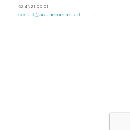
02 43 21 00 01
contact@laruchenumerique.fr