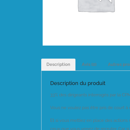
Description
Avis (0)
Autres pro
Description du produit
33% des dirigeants interrogés par la C
Vous ne voulez pas être pris de court à 
Et si vous mettiez en place des action
ceux que vous venez de recruter…Car si l