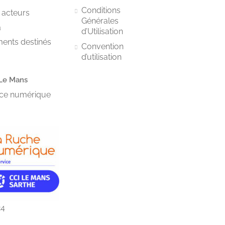
Conditions
 acteurs
Générales
a
d’Utilisation
ments destinés
Convention
d’utilisation
Le Mans
vice numérique
24