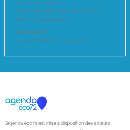
• Le handicap, c’est quoi?
• Comment aborder le handicap en interne?
• Des solutions, lesquelles?
INTERVENANTE
Laurence MENOU, de CapEmploi 72.
L’agenda éco72 est mise à disposition des acteurs