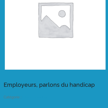
Employeurs, parlons du handicap
Catégorie :
Listeo booking