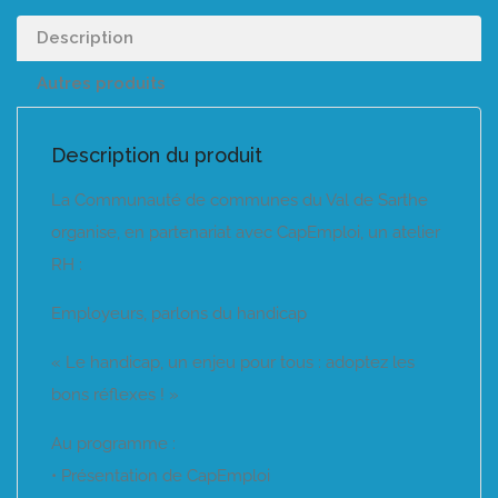
Description
Autres produits
Description du produit
La Communauté de communes du Val de Sarthe
organise, en partenariat avec CapEmploi, un atelier
RH :
Employeurs, parlons du handicap
« Le handicap, un enjeu pour tous : adoptez les
bons réflexes ! »
Au programme :
• Présentation de CapEmploi