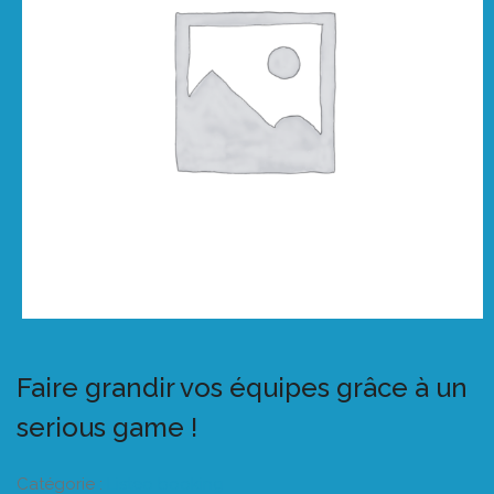
Faire grandir vos équipes grâce à un
serious game !
Catégorie :
Listeo booking