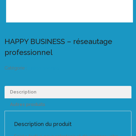
HAPPY BUSINESS – réseautage
professionnel
Catégorie :
Listeo booking
Description
Autres produits
Description du produit