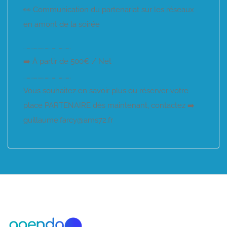
👀 Communication du partenariat sur les réseaux
en amont de la soirée
………………………………….
➡️ À partir de 500€ / Net
………………………………….
Vous souhaitez en savoir plus ou réserver votre
place PARTENAIRE dès maintenant, contactez ➡️
guillaume.farcy@ams72.fr