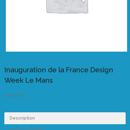
Inauguration de la France Design
Week Le Mans
Catégorie :
Listeo booking
Description