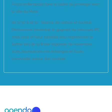
Focus Indianapolis dans le cadre du jumelage avec
la ville du Mans
de 17:30 à 18:30 : Séance de clôture et cocktail
Découvrons ensemble le gagnant du concours IPC
2025 local et futur candidat pour représenter la
Sarthe lors de la finale régionale de novembre
2025, poursuivons nos échanges en toute
convivialité autour d’un cocktail.