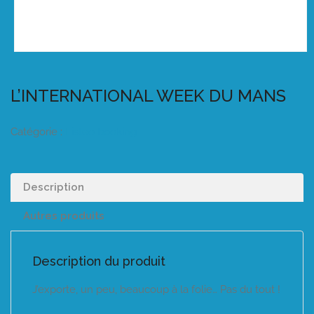
L’INTERNATIONAL WEEK DU MANS
Catégorie :
Listeo booking
Description
Autres produits
Description du produit
J’exporte, un peu, beaucoup à la folie… Pas du tout !