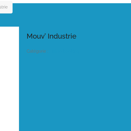
trie
Mouv’ Industrie
Catégorie :
Listeo booking