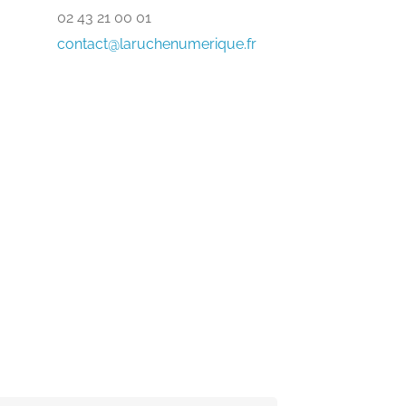
02 43 21 00 01
contact@laruchenumerique.fr