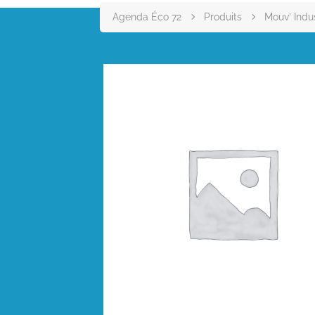
Agenda Éco 72
Produits
Mouv’ Indus