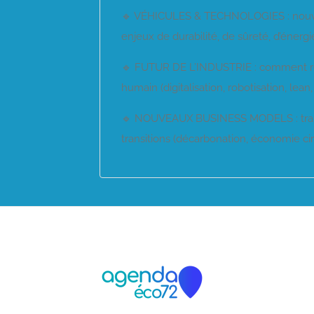
🔹 VÉHICULES & TECHNOLOGIES : nouve
enjeux de durabilité, de sûreté, d’énergi
🔹 FUTUR DE L’INDUSTRIE : comment rendre
humain (digitalisation, robotisation, lean,
🔹 NOUVEAUX BUSINESS MODELS : transf
transitions (décarbonation, économie ci