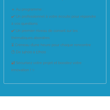
🔹 Au programme :
✔️ Un professionnel à votre écoute pour répondre
à vos questions
✔️ Un premier niveau de conseil sur les
thématiques abordées
⏳ Créneau d’une heure pour chaque rencontre
🕑 De 14h00 à 17h00
🔐 Sécurisez votre projet et boostez votre
innovation ! ✨