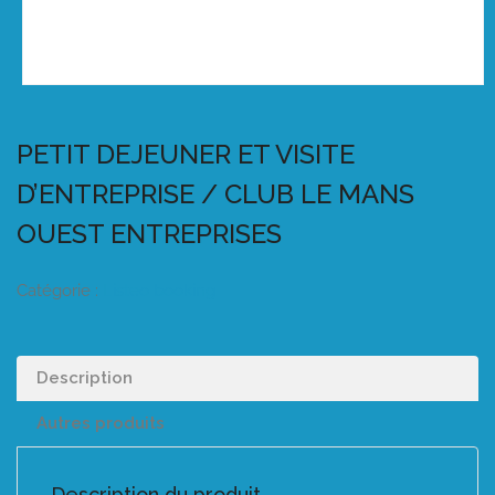
PETIT DEJEUNER ET VISITE
D’ENTREPRISE / CLUB LE MANS
OUEST ENTREPRISES
Catégorie :
Listeo booking
Description
Autres produits
Description du produit