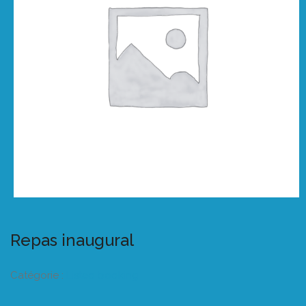
Repas inaugural
Catégorie :
Listeo booking