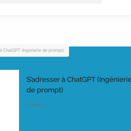
 à ChatGPT (Ingénierie de prompt)
S’adresser à ChatGPT (Ingénieri
de prompt)
Catégorie :
Listeo booking