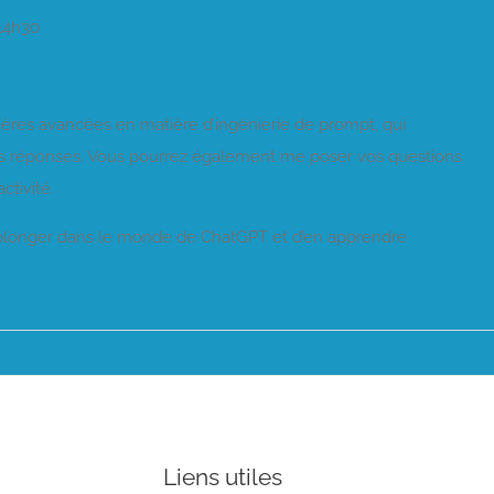
 14h30
nières avancées en matière d’ingénierie de prompt, qui
s réponses. Vous pourrez également me poser vos questions
tivité.
plonger dans le monde de ChatGPT et d’en apprendre
Liens utiles