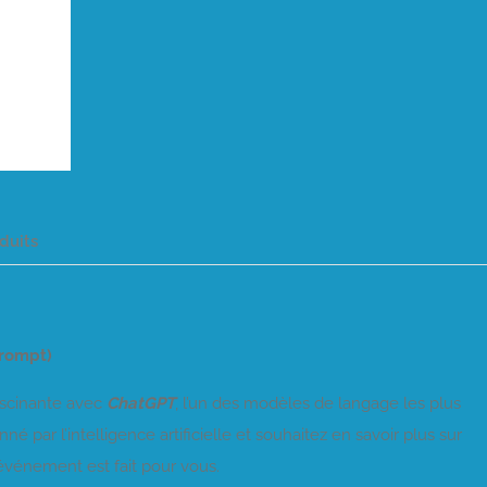
duits
prompt)
scinante avec
ChatGPT
, l’un des modèles de langage les plus
 par l’intelligence artificielle et souhaitez en savoir plus sur
événement est fait pour vous.