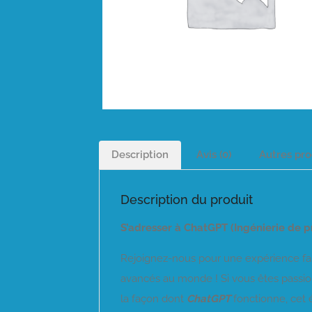
Description
Avis (0)
Autres pro
Description du produit
S’adresser à ChatGPT (Ingénierie de 
Rejoignez-nous pour une expérience fa
avancés au monde ! Si vous êtes passionné
la façon dont
ChatGPT
fonctionne, cet 