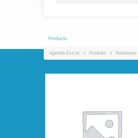
Products
Agenda Éco 72
Produits
S’adresser