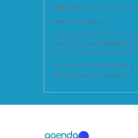
Date et heure :
Lundi 19 février 2024 à
Lieu :
Coworking@lelude
Ce sera l’occasion de découvrir les der
permettent de guider
ChatGPT
dans se
et adapter les commandes selon votre ac
Ne manquez pas cette opportunité de 
davantage sur son fonctionnement !