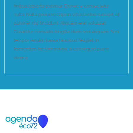
finibus lobortis pulvinar. Donec a consectetur
nulla. Nulla posuere sapien vitae lectus suscipit, et
pulvinar nisi tincidunt. Aliquam erat volutpat.
Curabitur convallis fringilla diam sed aliquam. Sed
tempor iaculis massa faucibus feugiat. In
fermentum facilisis massa, a consequat purus
viverra.