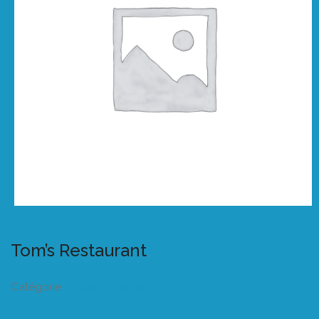
Tom’s Restaurant
Catégorie :
Listeo booking