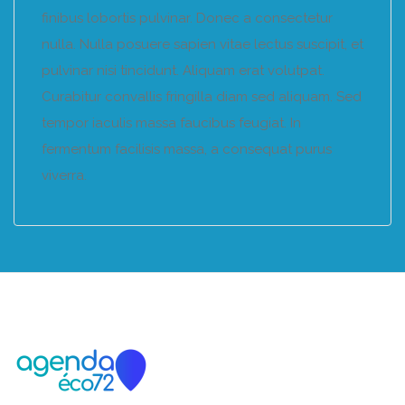
finibus lobortis pulvinar. Donec a consectetur
nulla. Nulla posuere sapien vitae lectus suscipit, et
pulvinar nisi tincidunt. Aliquam erat volutpat.
Curabitur convallis fringilla diam sed aliquam. Sed
tempor iaculis massa faucibus feugiat. In
fermentum facilisis massa, a consequat purus
viverra.