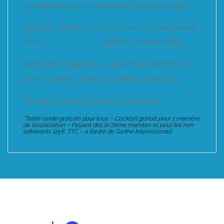
les plans industriel, commercial et diplomatique.
Nous vous invitons à vous inscrire dès maintenant
via le
lien d’inscription
, avant le 24 février 2025.
Inscription obligatoire – Table ronde gratuite pour
tous – Cocktail : voir les conditions ci-dessous*
Format hybride (présentiel ou distanciel)
*Table ronde gratuite pour tous – Cocktail gratuit pour 1 membre
de l’association – Payant dès le 2ème membre et pour les non
adhérents (25€ TTC – à l’ordre de Sarthe International)