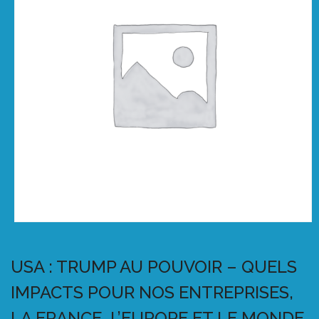
USA : TRUMP AU POUVOIR – QUELS
IMPACTS POUR NOS ENTREPRISES,
LA FRANCE, L’EUROPE ET LE MONDE