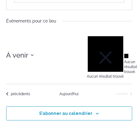
Évènements pour ce lieu
Notice
À venir
Notic
Aucun
Sélectionnez
résultat
trouvé.
une
Aucun résultat trouvé.
date.
Évènements
précédents
Aujourd’hui
Évènements
suivants
S’abonner au calendrier