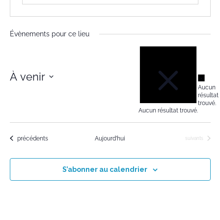
Évènements pour ce lieu
Notice
À venir
Notic
Aucun
Sélectionnez
résultat
trouvé.
une
Aucun résultat trouvé.
date.
Évènements
précédents
Aujourd’hui
Évènements
suivants
S’abonner au calendrier