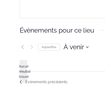
Évènements pour ce lieu
À venir
Aujourd’hui
Sélectionnez
une
Aucun
date.
résultat
Notice
trouvé.
Évènements
précédents