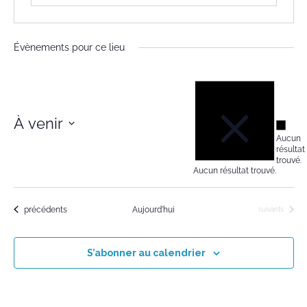
Évènements pour ce lieu
Notice
À venir
Notic
Aucun
Sélectionnez
résultat
trouvé.
une
Aucun résultat trouvé.
date.
Évènements
précédents
Aujourd’hui
Évènements
suivants
S’abonner au calendrier