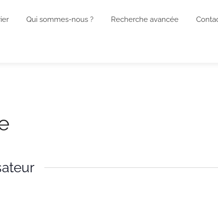
ier
Qui sommes-nous ?
Recherche avancée
Conta
re
sateur