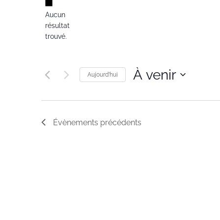
Notice
Aucun
résultat
trouvé.
À venir
Aujourd’hui
Sélectionnez
une
date.
Évènements
précédents