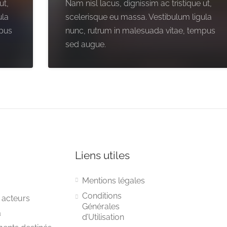
ut,
Nam nisl lacus, dignissim ac tristique ut,
ula
scelerisque eu massa. Vestibulum ligula
mpus
nunc, rutrum in malesuada vitae, tempus
sed augue.
Liens utiles
Mentions légales
Conditions
 acteurs
Générales
a
d’Utilisation