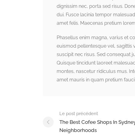
dignissim nec, porta sed risus. Do
dui. Fusce lacinia tempor malesuad
amet felis. Maecenas pretium lorem
Phasellus enim magna, varius et comm
euismod pellentesque vel, sagittis v
suscipit nec risus. Sed consequat 
Quisque tincidunt laoreet malesuad
montes, nascetur ridiculus mus. Inte
amet mauris in quam pretium fauci
Navigation
Le post précédent
post-
The Best Cofee Shops In Sydne
Neighborhoods
navigation