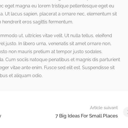
nec eget magna eu lorem tristique pellentesque eget eu
a. Ut lacus sapien, placerat a ornare nec, elementum sit
 hendrerit eros sagittis fermentum.
odo ut, ultricies vitae velit. Ut nulla tellus, eleifend
el justo. In libero urna, venenatis sit amet ornare non,
justo non mauris pretium at tempor justo sodales.
a. Cum sociis natoque penatibus et magnis dis parturient
ger vitae ante enim. Fusce sed elit est. Suspendisse sit
bus et aliquam odio.
Article suivant
y
7 Big Ideas For Small Places