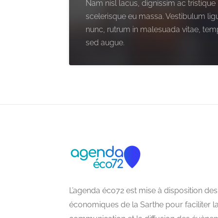
Nam nisl lacus, dignissim ac tristique 
scelerisque eu massa. Vestibulum lig
nunc, rutrum in malesuada vitae, te
sed augue.
L’agenda éco72 est mise à disposition des
économiques de la Sarthe pour faciliter l