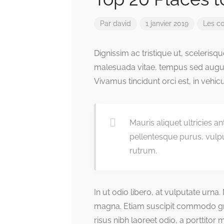
Par
david
1 janvier 2019
Les c
Dignissim ac tristique ut, sceleris
malesuada vitae, tempus sed augue.
Vivamus tincidunt orci est, in vehicul
Mauris aliquet ultricies a
pellentesque purus, vulp
rutrum.
In ut odio libero, at vulputate urna
magna. Etiam suscipit commodo grav
risus nibh laoreet odio, a porttitor