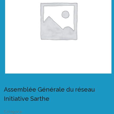
Assemblée Générale du réseau
Initiative Sarthe
Catégorie :
Listeo booking