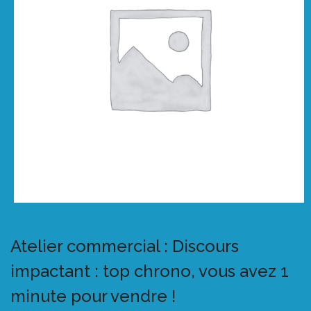
Atelier commercial : Discours
impactant : top chrono, vous avez 1
minute pour vendre !