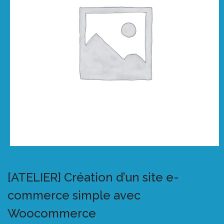
[ATELIER] Création d’un site e-
commerce simple avec
Woocommerce