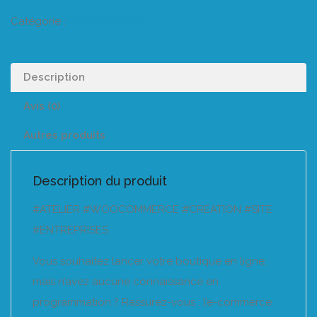
Catégorie :
Listeo booking
Description
Avis (0)
Autres produits
Description du produit
#ATELIER #WOOCOMMERCE #CREATION #SITE
#ENTREPRISES
Vous souhaitez lancer votre boutique en ligne,
mais n’avez aucune connaissance en
programmation ? Rassurez-vous : l’e-commerce