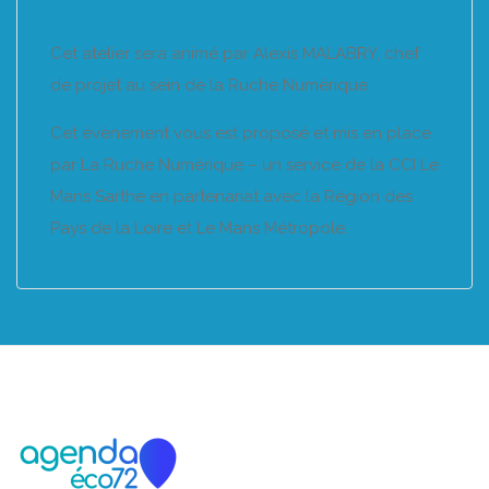
Cet atelier sera animé par Alexis MALABRY, chef
de projet au sein de la Ruche Numérique.
Cet évènement vous est proposé et mis en place
par La Ruche Numérique – un service de la CCI Le
Mans Sarthe en partenariat avec la Région des
Pays de la Loire et Le Mans Métropole.