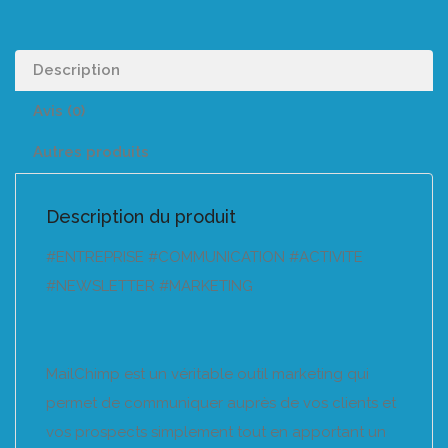
Description
Avis (0)
Autres produits
Description du produit
#ENTREPRISE #COMMUNICATION #ACTIVITE
#NEWSLETTER #MARKETING
MailChimp est un véritable outil marketing qui
permet de communiquer auprès de vos clients et
vos prospects simplement tout en apportant un