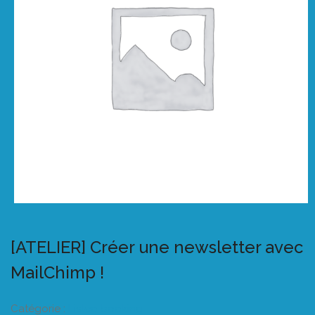
[ATELIER] Créer une newsletter avec
MailChimp !
Catégorie :
Listeo booking