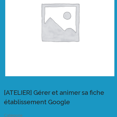
[ATELIER] Gérer et animer sa fiche
établissement Google
Catégorie :
Listeo booking