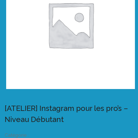
[ATELIER] Instagram pour les pro’s –
Niveau Débutant
Catégorie :
Listeo booking