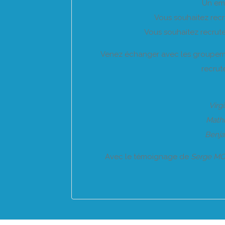
Un emp
Vous souhaitez recr
Vous souhaitez recrute
Venez échanger avec les groupeme
recrut
Virg
Math
Benj
Avec le témoignage de
Serge M