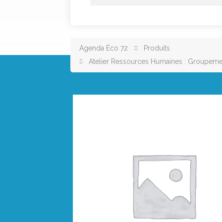
Agenda Éco 72
Produits
Atelier Ressources Humaines : Groupemen