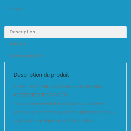
Catégorie :
Listeo booking
Description
Avis (0)
Autres produits
Description du produit
# ATELIER #CYBERSECURITE #ENTREPRISE
#SYSTEMEDINFORMATION
En constante évolution depuis ces dernière
années, la cybercriminalité n’est plus réservée aux
« grosses » entreprises à forte visibilité.