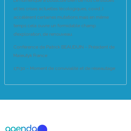
Le numérique a bousculé bien de nos certitudes
et les crises actuelles (écologiques, covid…)
accélèrent certaines mutations mais en même
temps cela ouvre un formidable champ
d’exploration, de renouveau.
Conférence de Patrick BEAUDUIN – Président de
Maïeutyk France
17h30 – Moment de convivialité et de réseautage