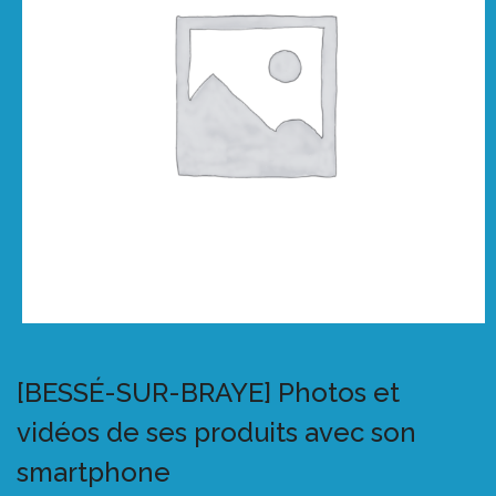
[BESSÉ-SUR-BRAYE] Photos et
vidéos de ses produits avec son
smartphone