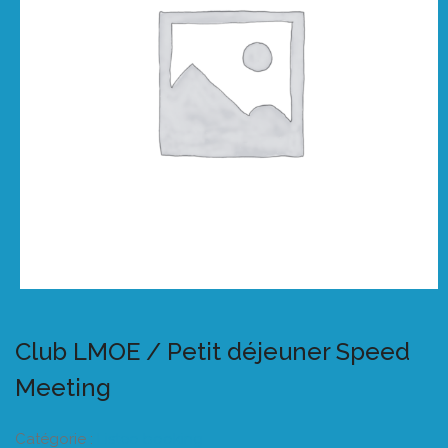
Club LMOE / Petit déjeuner Speed
Meeting
Catégorie :
Listeo booking