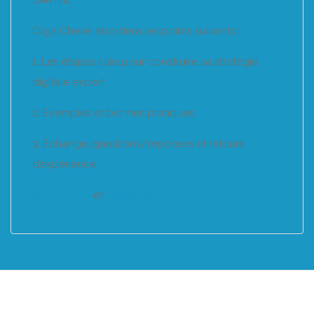
SARTHE
Olga Chevé abordera les points suivants :
1. Les étapes clés pour construire sa stratégie
digitale export
2. Exemples et bonnes pratiques
3. Echange, questions/réponses et retours
d’expérience.
Programme
et
inscription