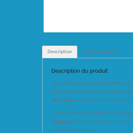
Description
Autres produits
Description du produit
Nous préparons la troisième édition du 𝗖
(Utilisateurs, animateurs, inscrits aux an
𝗱𝗲́𝗰𝗲𝗺𝗯𝗿𝗲, à l’espace de coworking d
Comme l’année précèdent, nous proposons que 𝗰
𝗽𝗮𝗿𝘁𝗮𝗴𝗲𝗿 (une spécialité de sa régi
original et très varié.