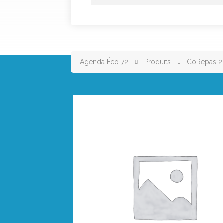
Agenda Éco 72
Produits
CoRepas 2