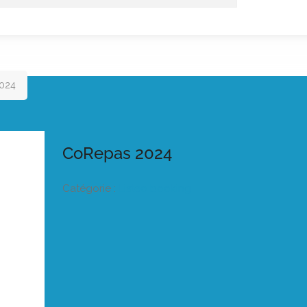
024
CoRepas 2024
Catégorie :
Listeo booking