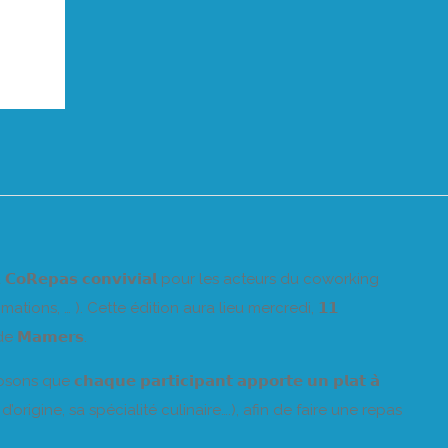
𝗥𝗲𝗽𝗮𝘀 𝗰𝗼𝗻𝘃𝗶𝘃𝗶𝗮𝗹 pour les acteurs du coworking
imations, … ). Cette édition aura lieu mercredi, 𝟭𝟭
e 𝗠𝗮𝗺𝗲𝗿𝘀.
𝗮𝗾𝘂𝗲 𝗽𝗮𝗿𝘁𝗶𝗰𝗶𝗽𝗮𝗻𝘁 𝗮𝗽𝗽𝗼𝗿𝘁𝗲 𝘂𝗻 𝗽𝗹𝗮𝘁 𝗮̀
on d’origine, sa spécialité culinaire….), afin de faire une repas