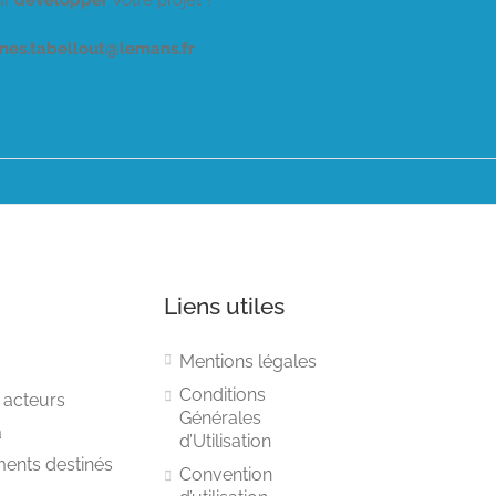
 agnes.tabellout@lemans.fr
Liens utiles
Mentions légales
Conditions
 acteurs
Générales
a
d’Utilisation
ments destinés
Convention