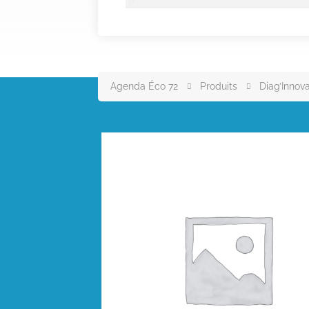
Agenda Éco 72
Produits
Diag’Innova