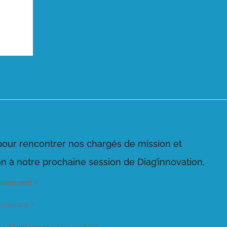
pour rencontrer nos chargés de mission et
ion à notre prochaine session de Diag’innovation.
t
innovant
?
innovant ?
ur
développer
votre projet ?