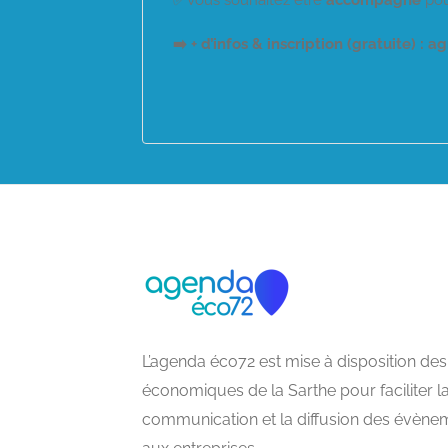
➡️ + d’infos & inscription (gratuite) :
L’agenda éco72 est mise à disposition des
économiques de la Sarthe pour faciliter l
communication et la diffusion des évène