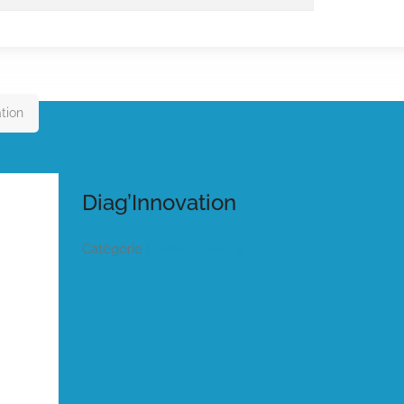
tion
Diag’Innovation
Catégorie :
Listeo booking