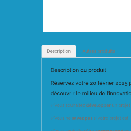
Description
Autres produits
Description du produit
Réservez votre 20 février 2025 
découvrir le milieu de l’innovat
✅Vous souhaitez
développer
un proje
✅Vous ne
savez pas
si votre projet est 
✅Vous souhaitez être
accompagné
po