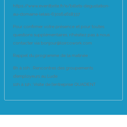
https://www.eventbrite.fr/e/billets-degustation-
au-domaine-lelais-630164618337
Pour confirmer votre présence et pour toutes
questions supplémentaires, n’hésitez pas à nous
contacter via bonjour@loircowork.com
Rappel du programme de la matinée :
8h à 10h : Rencontres des groupements
d’employeurs au Lude
10h à 11h : Visite de l’entreprise QUADIENT