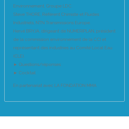
Environnement, Groupe LDC.
Steve THORE, Référent Chimiste et Fluides
Industriels, NTN Transmissions Europe.
Hervé BRYJA, dirigeant de NUMERIPLAN, président
de la commission environnement de la CCI et
représentant des industries au Comité Local Eau
(CLE).
► Questions/réponses
► Cocktail
En partenariat avec LA FONDATION MMA