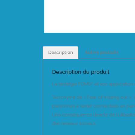
Description
Autres produits
Description du produit
La stratégie FOMO* et son application 
*Acronyme de « Fear of missing out », 
personnes à rester connectées en pe
Une conséquence directe de l’utilisa
des réseaux sociaux.