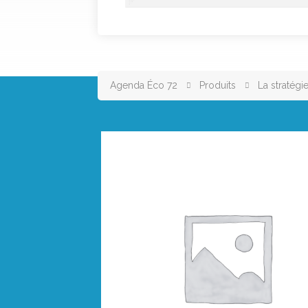
Agenda Éco 72
Produits
La stratégi