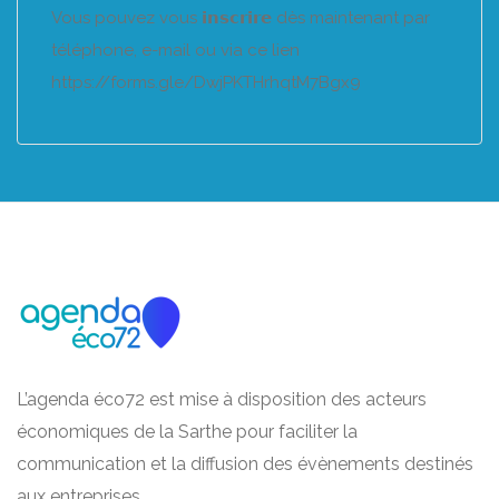
Vous pouvez vous 𝗶𝗻𝘀𝗰𝗿𝗶𝗿𝗲 dès maintenant par
téléphone, e-mail ou via ce lien
https://forms.gle/DwjPKTHrhqtM7Bgx9
L’agenda éco72 est mise à disposition des acteurs
économiques de la Sarthe pour faciliter la
communication et la diffusion des évènements destinés
aux entreprises.