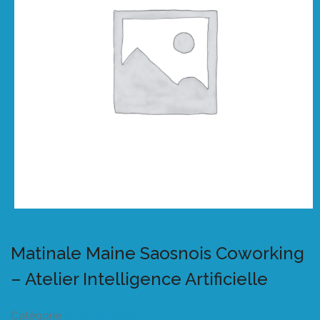
Matinale Maine Saosnois Coworking
– Atelier Intelligence Artificielle
Catégorie :
Listeo booking