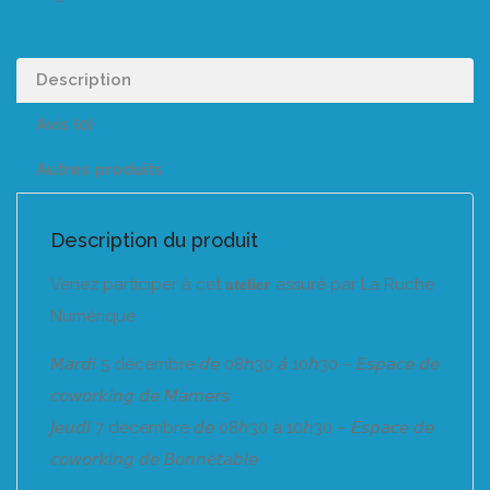
Description
Avis (0)
Autres produits
Description du produit
Venez participer à cet 𝐚𝐭𝐞𝐥𝐢𝐞𝐫 assuré par La Ruche
Numérique
𝘔𝘢𝘳𝘥𝘪 5 décembre 𝘥𝘦 08𝘩30 𝘢̀ 10𝘩30 – 𝘌𝘴𝘱𝘢𝘤𝘦 𝘥𝘦
𝘤𝘰𝘸𝘰𝘳𝘬𝘪𝘯𝘨 𝘥𝘦 𝘔𝘢𝘮𝘦𝘳𝘴
𝘑𝘦𝘶𝘥𝘪 7 décembre 𝘥𝘦 08𝘩30 à 10𝘩30 – 𝘌𝘴𝘱𝘢𝘤𝘦 𝘥𝘦
𝘤𝘰𝘸𝘰𝘳𝘬𝘪𝘯𝘨 𝘥𝘦 𝘉𝘰𝘯𝘯é𝘵𝘢𝘣𝘭𝘦