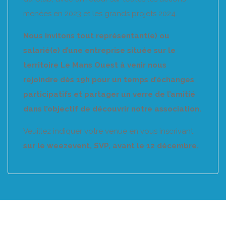
menées en 2023 et les grands projets 2024.
Nous invitons tout représentant(e) ou
salarié(e) d’une entreprise située sur le
territoire Le Mans Ouest à venir nous
rejoindre dès 19h pour un temps d’échanges
participatifs et partager un verre de l’amitié
dans l’objectif de découvrir notre association.
Veuillez indiquer votre venue en vous inscrivant
sur le weezevent, SVP, avant le 12 décembre.