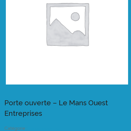
Porte ouverte – Le Mans Ouest
Entreprises
Catégorie :
Listeo booking