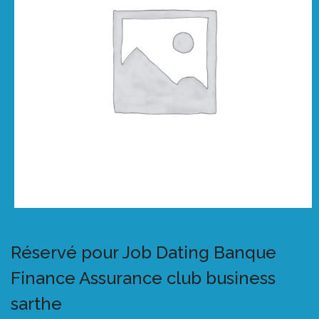
Réservé pour Job Dating Banque
Finance Assurance club business
sarthe