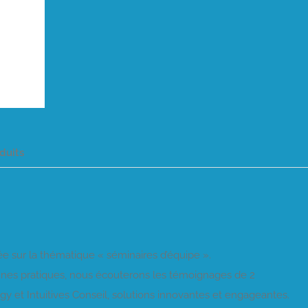
duits
e sur la thématique « séminaires d’équipe ».
nes pratiques, nous écouterons les témoignages de 2
egy et Intuitives Conseil, solutions innovantes et engageantes.