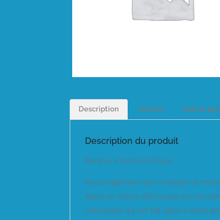
Description
Avis (0)
Autres pro
Description du produit
Bonjour à toutes et à tous,
Nous organisons une matinale de rentré
Après un temps d’échanges sur vos bon
entreprises qui ont fait appel à Alostrat