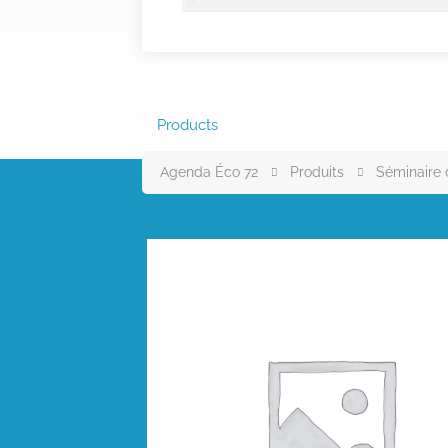
Products
Agenda Éco 72
Produits
Séminaire 