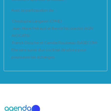
Avec la participation de :
·Christophe Langevin (CPME)
·Jean-Marie Petraud et Benoît Nicolardot (AGN
AVOCATS)
·Franck Douche et Camille Rousseau (SAGECOM)
Elle sera suivie d’un cocktail dinatoire pour
poursuivre les échanges.