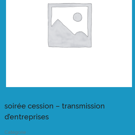
soirée cession – transmission
d’entreprises
Catégorie :
Listeo booking