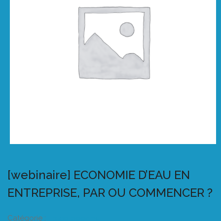
[webinaire] ECONOMIE D’EAU EN
ENTREPRISE, PAR OU COMMENCER ?
Catégorie :
Listeo booking